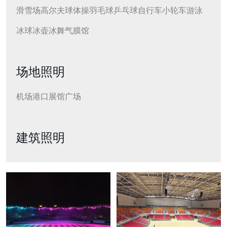
滑雪场
高尔夫球
体操
羽毛球
乒乓球
自行车
小轮车
游泳
冰球
冰壶
冰舞
气膜馆
场地照明
机场
港口
展馆
广场
建筑照明