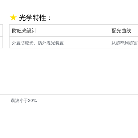
光学特性：
防眩光设计
配光曲线
外置防眩光、防外溢光装置
从超窄到超宽
涌保护 谐波小于20%