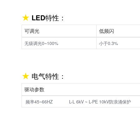
LED特性：
可调光
低频闪
无级调光0~100%
小于0.3%
电气特性：
驱动参数
频率45~66HZ L-L 6kV ~ L-PE 10kV防浪