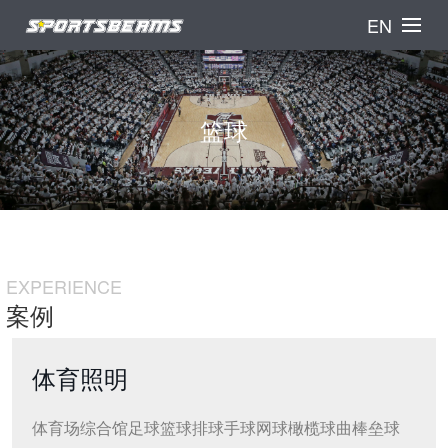
EN
篮球
EXPERIENCE
案例
体育照明
体育场
综合馆
足球
篮球
排球
手球
网球
橄榄球
曲棒垒球