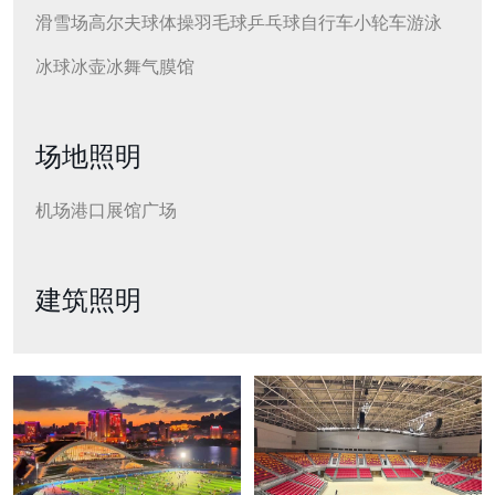
滑雪场
高尔夫球
体操
羽毛球
乒乓球
自行车
小轮车
游泳
冰球
冰壶
冰舞
气膜馆
场地照明
机场
港口
展馆
广场
建筑照明