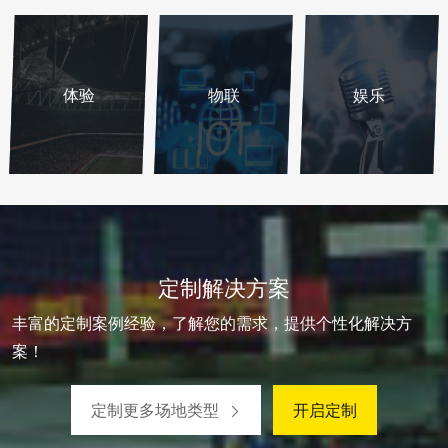
体验
物联
娱乐
定制解决方案
丰富的定制案例经验，了解您的需求，提供个性化解决方
案！
定制更多场地类型
开启定制