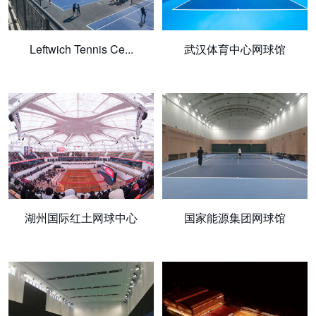
Leftwich Tennis Ce...
武汉体育中心网球馆
湖州国际红土网球中心
国家能源集团网球馆