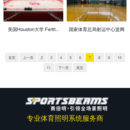
美国Houston大学 Fertit...
国家体育总局射运中心篮网
球馆
首页
上一页
2
3
4
5
6
7
8
9
10
11
下一页
尾页
专业体育照明系统服务商