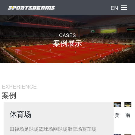
EN
CASES
案例展示
EXPERIENCE
案例
体育场
美
南
国
京
田径场
足球场
篮球场
网球场
滑雪场
赛车场
孟
工