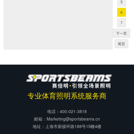
5
6
7
下一页
尾页
专业体育照明系统服务商
电话：400-021-3818
邮箱：Marketing@sportsbeams.cn
地址：上海市新骏环路188号15幢4楼