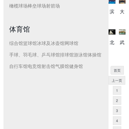
菲
业
橄榄球场
棒垒球场
射箭场
斯
大
滨
大
Leftwich
学
州
连
网
棒
市
理
体育馆
球
垒
全
工
中
球
民
大
北
武
综合馆
篮球馆
冰球及冰壶馆
网球馆
心
场
健
学
京
汉
（...
康
刘
手球、羽毛球、乒乓球馆
排球馆
游泳馆
体操馆
南
体
文
长
山
育
自行车馆
电竞馆
射击馆
气膜馆
健身馆
化
春
滑
中
首页
中
体
雪
心
心
育
上一页
场
篮
游
馆
球
1
泳
中
场
2
馆
心
比
3
赛
4
馆