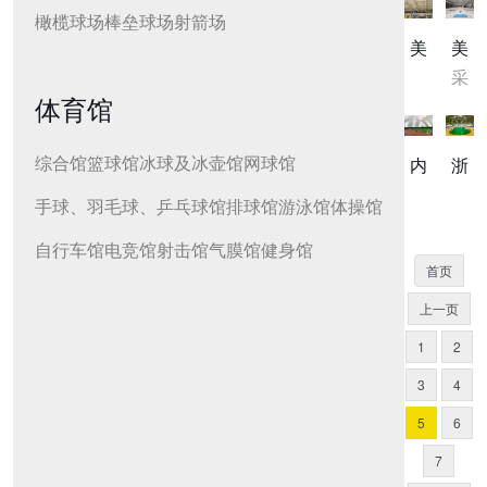
家
橄榄球场
棒垒球场
射箭场
最
盐
美
美
大
湖
国
国
采
城
的
盐
科
体育馆
用
俱
足
湖
罗
乐
S600
城
拉
球
综合馆
篮球馆
冰球及冰壶馆
网球馆
内
部
浙
高
社
多
训
蒙
足
江
区
州
手球、羽毛球、乒乓球馆
排球馆
游泳馆
体操馆
品
古
球
省
练
大
Gree
质
医
场
射
自行车馆
电竞馆
射击馆
气膜馆
健身馆
中
学
冰
科
（R
击
LED
首页
篮
球
心
大
射
照
球
馆
上一页
学
箭
馆
明
气
自
1
2
产
膜
行
3
4
馆
车
品
5
运
6
替
动
7
换
管