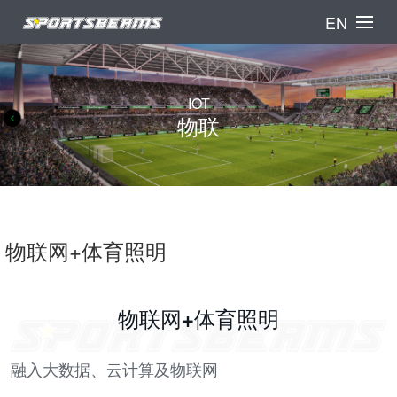
EN
IOT
物联
物联网+体育照明
物联网+体育照明
融入大数据、云计算及物联网