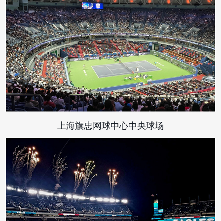
上海旗忠网球中心中央球场