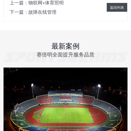
上一篇：
物联网+体育照明
返回列表
下一篇：
故障在线管理
最新案例
赛倍明全面提升服务品质