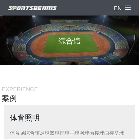
EN
综合馆
EXPERIENCE
案例
体育照明
体育场
综合馆
足球
篮球
排球
手球
网球
橄榄球
曲棒垒球