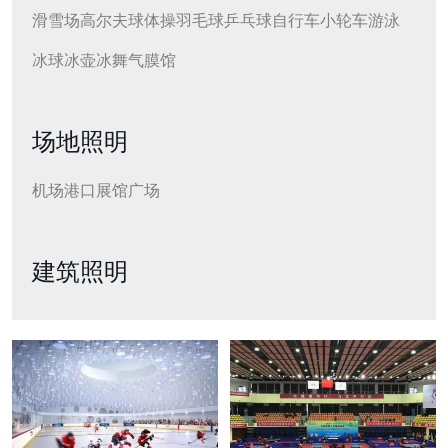
滑雪场
高尔夫球
体操
羽毛球
乒乓球
自行车
小轮车
游泳
冰球
冰壶
冰舞
气膜馆
场地照明
机场
港口
展馆
广场
建筑照明