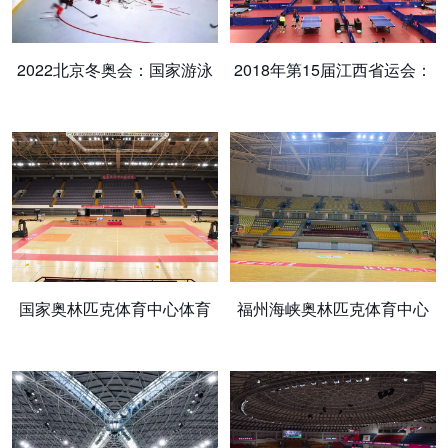
2022北京冬奥会：国家游泳
2018年第15届江西省运会：
中心冰立...
昌南体...
国家奥林匹克体育中心体育
福州海峡奥林匹克体育中心
馆