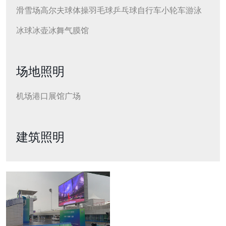
滑雪场
高尔夫球
体操
羽毛球
乒乓球
自行车
小轮车
游泳
冰球
冰壶
冰舞
气膜馆
场地照明
机场
港口
展馆
广场
建筑照明