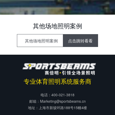
其他场地照明案例
其他场地照明案例
点击跳转看看
专业体育照明系统服务商
电话：400-021-3818
邮箱：Marketing@sportsbeams.cn
地址：上海市新骏环路188号15幢4楼