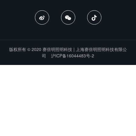
版权所有 © 2020 赛倍明照明科技 | 上海赛倍明照明科技有限公
司 沪ICP备16044483号-2