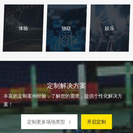
体验
物联
娱乐
定制解决方案
丰富的定制案例经验，了解您的需求，提供个性化解决方
案！
定制更多场地类型
开启定制