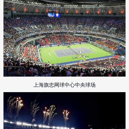
上海旗忠网球中心中央球场